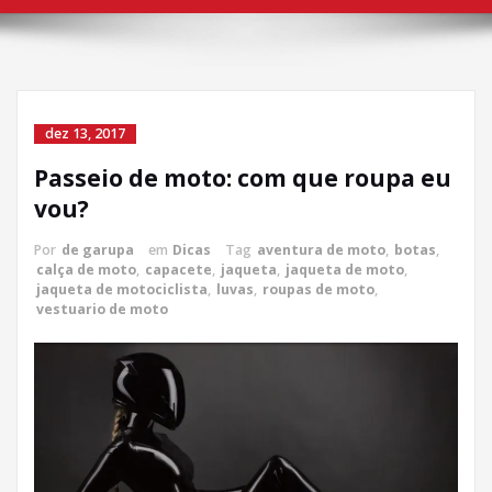
dez 13, 2017
Passeio de moto: com que roupa eu
vou?
Por
de garupa
em
Dicas
Tag
aventura de moto
,
botas
,
calça de moto
,
capacete
,
jaqueta
,
jaqueta de moto
,
jaqueta de motociclista
,
luvas
,
roupas de moto
,
vestuario de moto