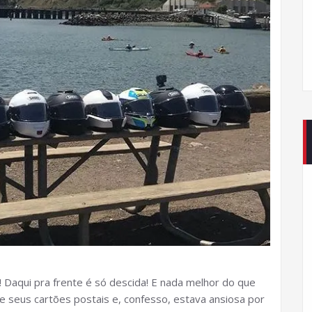
 Daqui pra frente é só descida! E nada melhor do que
e seus cartões postais e, confesso, estava ansiosa por