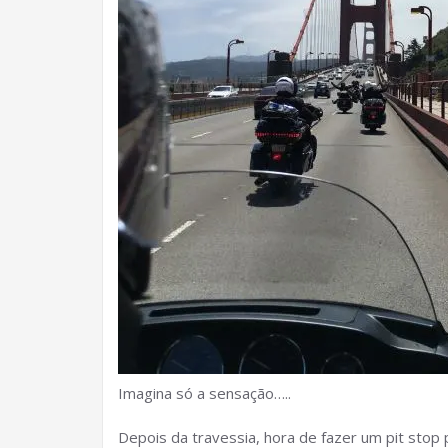
Imagina só a sensação…..
Depois da travessia, hora de fazer um pit stop p