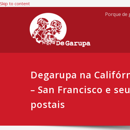
Skip to content
Porque de g
Degarupa na Califórn
– San Francisco e se
postais