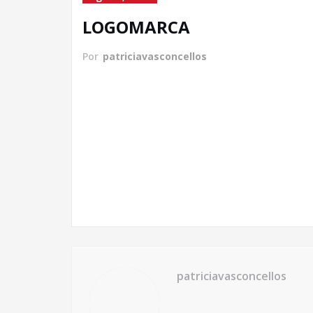
LOGOMARCA
Por
patriciavasconcellos
patriciavasconcellos