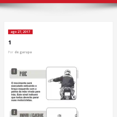
ago 27, 2017
1
Por
de garupa